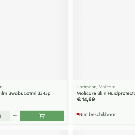
on
Hartmann, Molicare
Film Swabs 5x1ml 3343p
Molicare Skin Huidprotect
€ 14,69
Niet beschikbaar