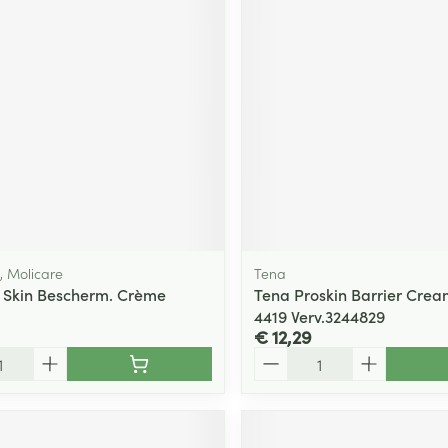
ging
Supplementen
Insectenwe
Mondmaskers
middelen
ssen
 -
id
d
 Molicare
Tena
 Skin Bescherm. Crème
Tena Proskin Barrier Crea
4419 Verv.3244829
Zelfbruiner
Scheren
€ 12,29
Aantal