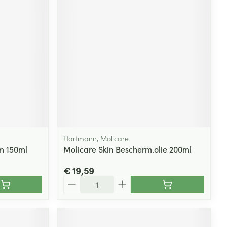
rende
Parfums en
geurproducten
Hartmann, Molicare
m 150ml
Molicare Skin Bescherm.olie 200ml
CBD
€ 19,59
Aantal