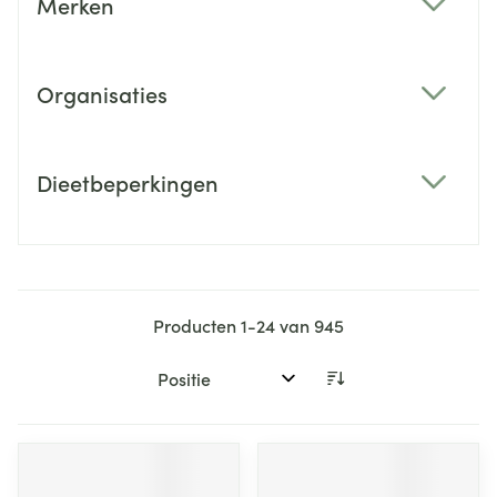
Merken
filter
Organisaties
filter
Dieetbeperkingen
filter
Producten
1
-
24
van
945
Sorteer op: