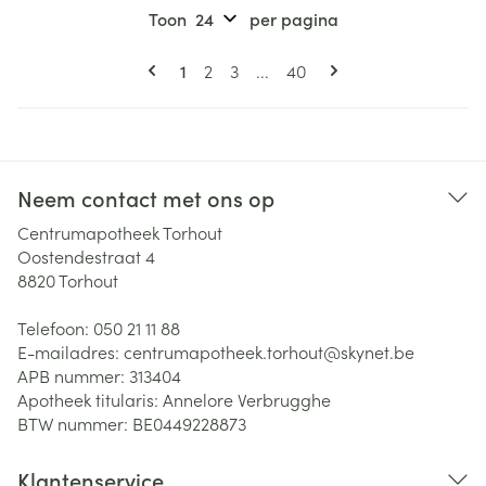
Toon
per pagina
Pagina's
U lees momenteel pagina
Pagina
Pagina
Pagina
1
2
3
...
40
Neem contact met ons op
Centrumapotheek Torhout
Oostendestraat 4
8820
Torhout
Telefoon:
050 21 11 88
E-mailadres:
centrumapotheek.torhout@
skynet.be
APB nummer:
313404
Apotheek titularis:
Annelore Verbrugghe
BTW nummer:
BE0449228873
Klantenservice