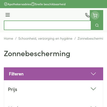
Ga naar de inhoud
Apothekersadvies
Snelle beschikbaarheid
Menu
Zoek
Product, merk, categorie...
Home
/
Schoonheid, verzorging en hygiëne
/
Zonnebeschermin
Zonnebescherming
Filteren
Doorgaan naar productlijst
Prijs
filter