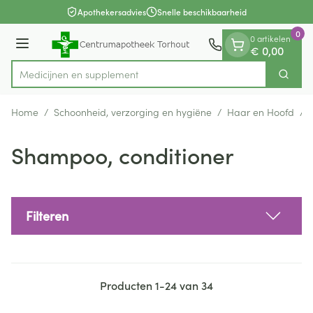
Dia 1 van 1
Ga naar de inhoud
Apothekersadvies
Snelle beschikbaarheid
0
0 artikelen
Menu
€ 0,00
Medicij
Zoek
Product, merk, categorie...
Home
/
Schoonheid, verzorging en hygiëne
/
Haar en Hoofd
/
Shampoo, conditioner
Filteren
Producten
1
-
24
van
34