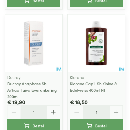
Bestel
Bestel
Ducray
Klorane
Ducray Anaphase Sh
Klorane Capil. Sh Kinine &
A/haartuival&verankering
Edelweiss 400ml Nf
200ml
€ 19,90
€ 18,50
Aantal
Aantal
Bestel
Bestel