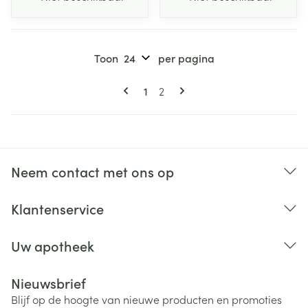
Toon
per pagina
Pagina's
U lees momenteel pagina
Pagina
1
2
Neem contact met ons op
Klantenservice
Uw apotheek
Nieuwsbrief
Blijf op de hoogte van nieuwe producten en promoties