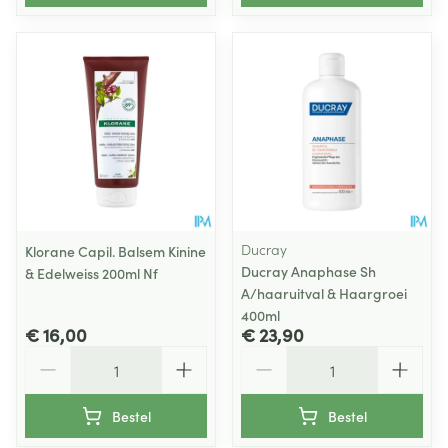
Ducray
Klorane Capil. Balsem Kinine
Ducray Anaphase Sh
& Edelweiss 200ml Nf
A/haaruitval & Haargroei
400ml
€ 16,00
€ 23,90
Aantal
Aantal
Bestel
Bestel