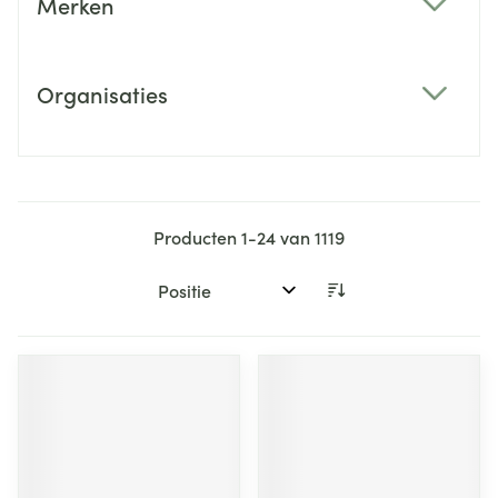
Merken
filter
Organisaties
filter
Producten
1
-
24
van
1119
Sorteer op: