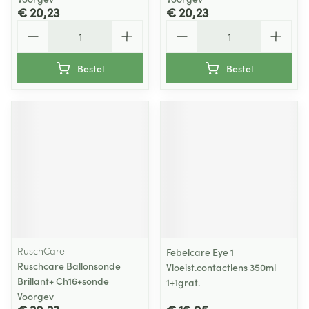
€ 20,23
€ 20,23
Aantal
Aantal
Bestel
Bestel
RuschCare
Febelcare Eye 1
Ruschcare Ballonsonde
Vloeist.contactlens 350ml
Brillant+ Ch16+sonde
1+1grat.
Voorgev