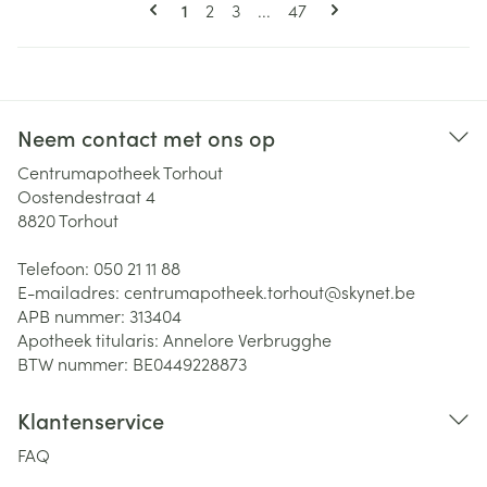
Pagina's
U lees momenteel pagina
Pagina
Pagina
Pagina
1
2
3
...
47
Neem contact met ons op
Centrumapotheek Torhout
Oostendestraat 4
8820
Torhout
Telefoon:
050 21 11 88
E-mailadres:
centrumapotheek.torhout@
skynet.be
APB nummer:
313404
Apotheek titularis:
Annelore Verbrugghe
BTW nummer:
BE0449228873
Klantenservice
FAQ