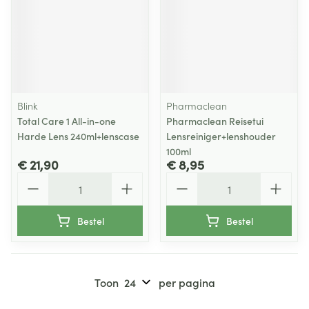
Blink
Pharmaclean
Total Care 1 All-in-one
Pharmaclean Reisetui
Harde Lens 240ml+lenscase
Lensreiniger+lenshouder
100ml
€ 21,90
€ 8,95
Aantal
Aantal
Bestel
Bestel
Toon
per pagina