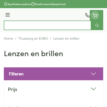
Ga naar de inhoud
Apothekersadvies
Snelle beschikbaarheid
Menu
Zoek
Product, merk, categorie...
Home
/
Thuiszorg en EHBO
/
Lenzen en brillen
Lenzen en brillen
Filteren
Doorgaan naar productlijst
Prijs
filter