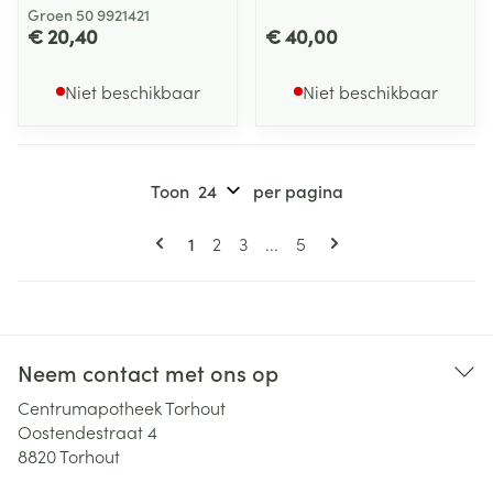
Groen 50 9921421
€ 20,40
€ 40,00
Niet beschikbaar
Niet beschikbaar
Toon
per pagina
Pagina's
U lees momenteel pagina
Pagina
Pagina
Pagina
1
2
3
...
5
Neem contact met ons op
Centrumapotheek Torhout
Oostendestraat 4
8820
Torhout