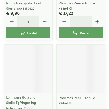
Noba Tongspatel Hout
Pharmex Peer + Kanule
Steriel 100 5150122
483ml Xl
€ 9,90
€ 37,22
Aantal
Aantal
Bestel
Bestel
Lohmann Rauscher
Pharmex Peer + Kanule
Stella Tg Vingerling
224ml M
Individueel 24080