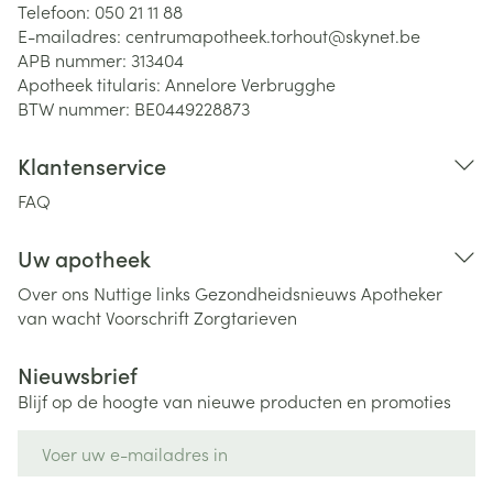
Telefoon:
050 21 11 88
E-mailadres:
centrumapotheek.torhout@
skynet.be
APB nummer:
313404
Apotheek titularis:
Annelore Verbrugghe
BTW nummer:
BE0449228873
Klantenservice
FAQ
Uw apotheek
Over ons
Nuttige links
Gezondheidsnieuws
Apotheker
van wacht
Voorschrift
Zorgtarieven
Nieuwsbrief
Blijf op de hoogte van nieuwe producten en promoties
E-mail adres