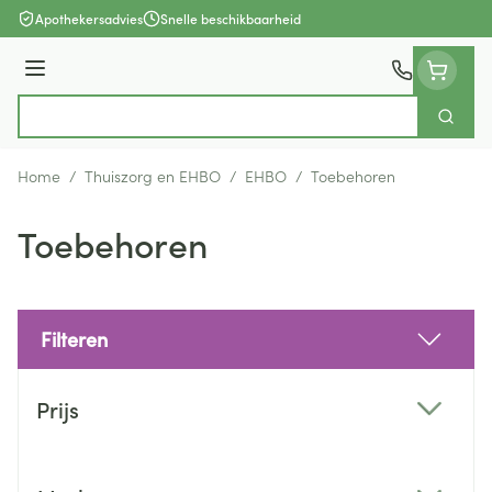
Ga naar de inhoud
Apothekersadvies
Snelle beschikbaarheid
Menu
Zoek
Product, merk, categorie...
Home
/
Thuiszorg en EHBO
/
EHBO
/
Toebehoren
Toebehoren
Filteren
Doorgaan naar productlijst
Prijs
filter