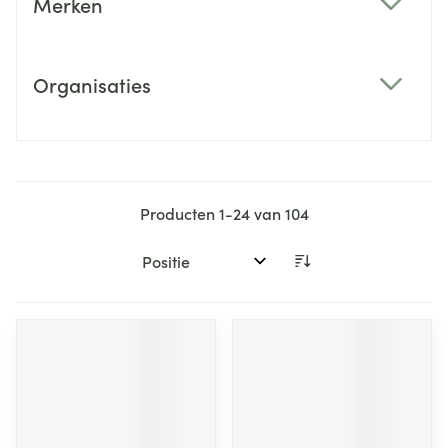
Merken
filter
Organisaties
filter
Producten
1
-
24
van
104
Sorteer op: