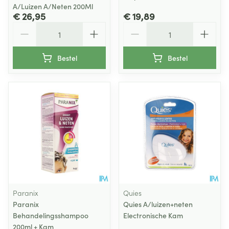
A/Luizen A/Neten 200Ml
€ 26,95
€ 19,89
Aantal
Aantal
Bestel
Bestel
Paranix
Quies
Paranix
Quies A/luizen+neten
Behandelingsshampoo
Electronische Kam
200ml + Kam