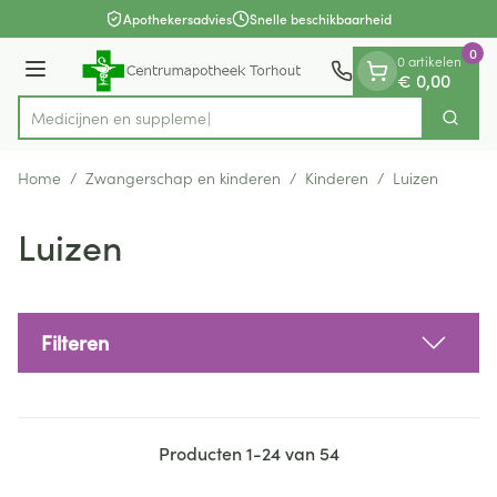
Dia 1 van 1
Ga naar de inhoud
Apothekersadvies
Snelle beschikbaarheid
0
0 artikelen
Menu
€ 0,00
Medi
Zoek
Product, merk, categorie...
Home
/
Zwangerschap en kinderen
/
Kinderen
/
Luizen
Luizen
Filteren
Producten
1
-
24
van
54