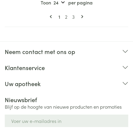
Toon
per pagina
Pagina's
U lees momenteel pagina
Pagina
Pagina
1
2
3
Neem contact met ons op
Klantenservice
Uw apotheek
Nieuwsbrief
Blijf op de hoogte van nieuwe producten en promoties
E-mail adres