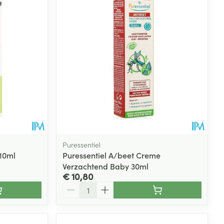
rende
Parfums en
geurproducten
Puressentiel
10ml
Puressentiel A/beet Creme
Verzachtend Baby 30ml
CBD
€ 10,80
Aantal