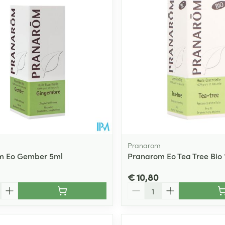
ging
Supplementen
Insectenwe
Mondmaskers
middelen
ssen
 -
id
d
Pranarom
m Eo Gember 5ml
Pranarom Eo Tea Tree Bio 
Zelfbruiner
Scheren
€ 10,80
Aantal