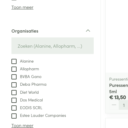
Aerosol access
Blaren
Creme, gel en 
Toon meer
Zuurstof
Eelt
Eksteroog - lik
Ademhalingsste
Organisaties
Toon meer
filter
Spieren en gew
Specifiek voor
Alanine
Naalden en spu
Allopharm
Lichaamsverzo
Infecties
BVBA Gano
Spuiten
Puressenti
Deodorant
Deba Pharma
Puressent
Oplossing voor 
Gezichtsverzor
5ml
Diet World
Naalden
€ 13,50
Luizen
Dos Medical
Aantal
Naalden voor i
EODIS SCRL
pennaalden
Estee Lauder Companies
Diagnostica
Toon meer
Toon meer