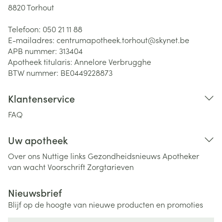
8820
Torhout
Telefoon:
050 21 11 88
E-mailadres:
centrumapotheek.torhout@
skynet.be
APB nummer:
313404
Apotheek titularis:
Annelore Verbrugghe
BTW nummer:
BE0449228873
Klantenservice
FAQ
Uw apotheek
Over ons
Nuttige links
Gezondheidsnieuws
Apotheker
van wacht
Voorschrift
Zorgtarieven
Nieuwsbrief
Blijf op de hoogte van nieuwe producten en promoties