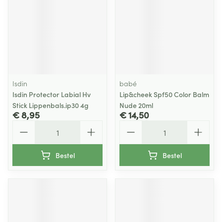
Isdin
babé
Isdin Protector Labial Hv
Lip&cheek Spf50 Color Balm
Stick Lippenbals.ip30 4g
Nude 20ml
€ 8,95
€ 14,50
Aantal
Aantal
Bestel
Bestel