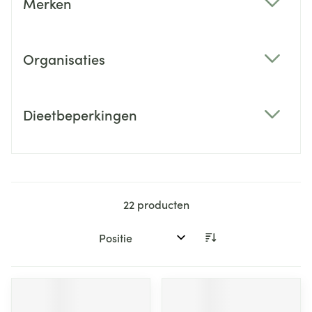
Merken
filter
Organisaties
filter
Dieetbeperkingen
filter
22
producten
Sorteer op: