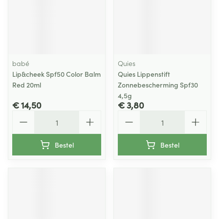
babé
Quies
Lip&cheek Spf50 Color Balm
Quies Lippenstift
Red 20ml
Zonnebescherming Spf30
4,5g
€ 14,50
€ 3,80
Aantal
Aantal
Bestel
Bestel