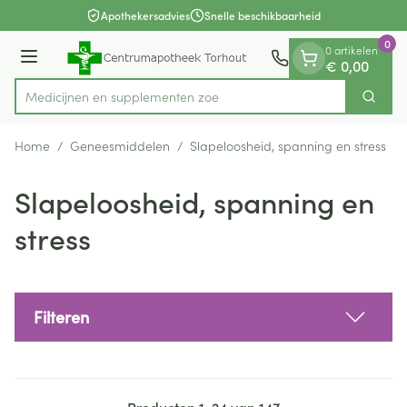
Dia 1 van 1
Ga naar de inhoud
Apothekersadvies
Snelle beschikbaarheid
0
0 artikelen
Menu
€ 0,00
Medicijnen
Zoek
Product, merk, categorie...
Home
/
Geneesmiddelen
/
Slapeloosheid, spanning en stress
Slapeloosheid, spanning en
stress
Filteren