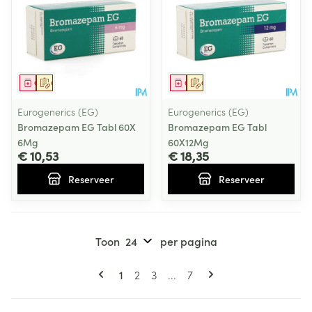
Geneesmiddel
Op voorschrift
Geneesmiddel
Op voorschrift
Eurogenerics (EG)
Eurogenerics (EG)
Bromazepam EG Tabl 60X
Bromazepam EG Tabl
6Mg
60X12Mg
€ 10,53
€ 18,35
Reserveer
Reserveer
Toon
per pagina
Pagina's
U lees momenteel pagina
Pagina
Pagina
Pagina
1
2
3
...
7