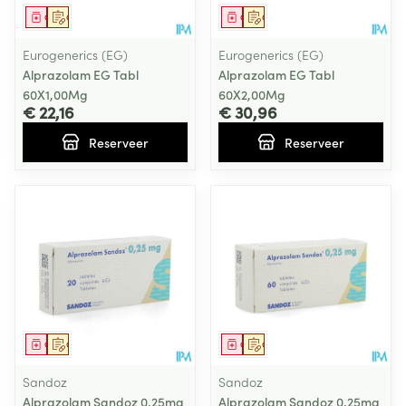
Geneesmiddel
Op voorschrift
Geneesmiddel
Op voorschrift
Eurogenerics (EG)
Eurogenerics (EG)
Alprazolam EG Tabl
Alprazolam EG Tabl
60X1,00Mg
60X2,00Mg
€ 22,16
€ 30,96
Reserveer
Reserveer
Geneesmiddel
Op voorschrift
Geneesmiddel
Op voorschrift
Sandoz
Sandoz
Alprazolam Sandoz 0,25mg
Alprazolam Sandoz 0,25mg