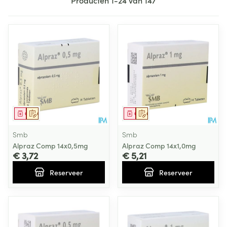
Producten
1
-
24
van
147
Geneesmiddel
Op voorschrift
Geneesmiddel
Op voorschrift
Smb
Smb
Alpraz Comp 14x0,5mg
Alpraz Comp 14x1,0mg
€ 3,72
€ 5,21
Reserveer
Reserveer