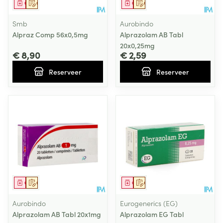
Geneesmiddel
Op voorschrift
Geneesmiddel
Op voorschrift
Smb
Aurobindo
Alpraz Comp 56x0,5mg
Alprazolam AB Tabl
20x0,25mg
€ 8,90
€ 2,59
Reserveer
Reserveer
Geneesmiddel
Op voorschrift
Geneesmiddel
Op voorschrift
Aurobindo
Eurogenerics (EG)
Alprazolam AB Tabl 20x1mg
Alprazolam EG Tabl