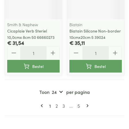
Smith & Nephew
Biatain
Cicaplaie Verb Steriel
Biatain Silicone Non-border
10,0cmx 8cm 50 66660273
10cmx20cm 5 39024
€ 31,54
€ 35,11
Aantal
Aantal
Bestel
Bestel
Toon
per pagina
Pagina's
U lees momenteel pagina
Pagina
Pagina
Pagina
1
2
3
...
5