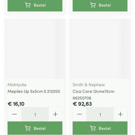
Bestel
Bestel
Molnlycke
Smith & Nephew
Mepilex Up 5x5cm 5 212050
Cica Care 12cmx15cm
66250706
€ 16,10
€ 92,63
Aantal
Aantal
Bestel
Bestel