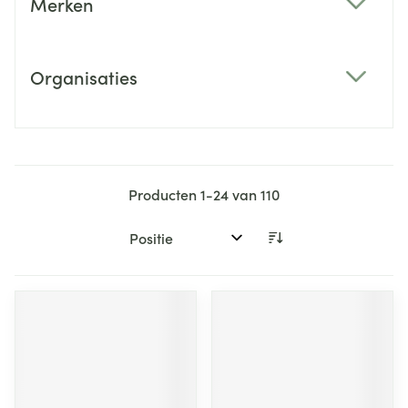
Merken
filter
Organisaties
filter
Producten
1
-
24
van
110
Sorteer op: