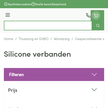
Ga naar de inhoud
Apothekersadvies
Snelle beschikbaarheid
Menu
Zoek
Product, merk, categorie...
Home
/
Thuiszorg en EHBO
/
Wondzorg
/
Gespecialiseerde wo
Silicone verbanden
Filteren
Doorgaan naar productlijst
Prijs
filter