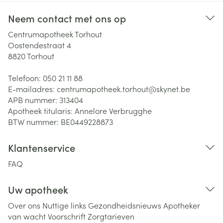
Neem contact met ons op
Centrumapotheek Torhout
Oostendestraat 4
8820
Torhout
Telefoon:
050 21 11 88
E-mailadres:
centrumapotheek.torhout@
skynet.be
APB nummer:
313404
Apotheek titularis:
Annelore Verbrugghe
BTW nummer:
BE0449228873
Klantenservice
FAQ
Uw apotheek
Over ons
Nuttige links
Gezondheidsnieuws
Apotheker
van wacht
Voorschrift
Zorgtarieven