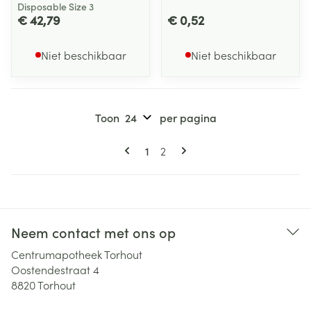
Disposable Size 3
€ 42,79
€ 0,52
Niet beschikbaar
Niet beschikbaar
Toon
per pagina
Pagina's
U lees momenteel pagina
Pagina
1
2
Neem contact met ons op
Centrumapotheek Torhout
Oostendestraat 4
8820
Torhout