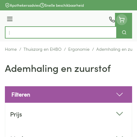
Ga naar de inhoud
Apothekersadvies
Snelle beschikbaarheid
Menu
Zoek
Product, merk, categorie...
Home
/
Thuiszorg en EHBO
/
Ergonomie
/
Ademhaling en zuurs
Ademhaling en zuurstof
Filteren
Doorgaan naar productlijst
Prijs
filter