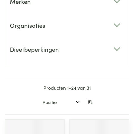
Merken
filter
Organisaties
filter
Dieetbeperkingen
filter
Producten
1
-
24
van
31
Sorteer op: