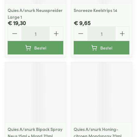
Quies A/snurk Neusspreider
Snoreeze Keelstrips 14
Large 1
€ 19,30
€ 9,65
Aantal
Aantal
Bestel
Bestel
Quies A/snurk Bipack Spray
Quies A/snurk Honing-
Neus 15ml + Mond 70ml
citroen Mondspray 70ml