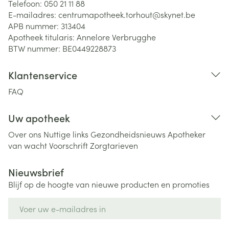
Telefoon:
050 21 11 88
E-mailadres:
centrumapotheek.torhout@
skynet.be
APB nummer:
313404
Apotheek titularis:
Annelore Verbrugghe
BTW nummer:
BE0449228873
Klantenservice
FAQ
Uw apotheek
Over ons
Nuttige links
Gezondheidsnieuws
Apotheker
van wacht
Voorschrift
Zorgtarieven
Nieuwsbrief
Blijf op de hoogte van nieuwe producten en promoties
E-mail adres