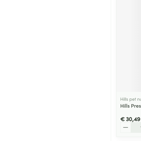
Hills pet n
Hills Pre
€ 30,49
Aantal