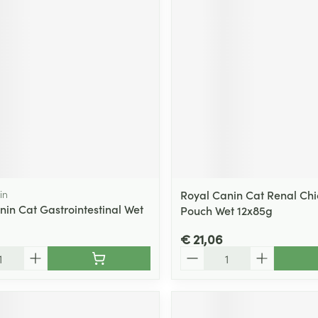
ging
Supplementen
Insectenwe
Mondmaskers
middelen
ssen
 -
id
d
in
Royal Canin Cat Renal Chi
nin Cat Gastrointestinal Wet
Pouch Wet 12x85g
Zelfbruiner
Scheren
€ 21,06
Aantal