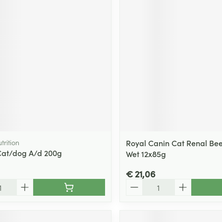
utrition
Royal Canin Cat Renal Be
 Cat/dog A/d 200g
Wet 12x85g
€ 21,06
Aantal