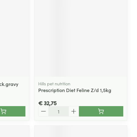
rende
Parfums en
geurproducten
ck.gravy
Hills pet nutrition
Prescription Diet Feline Z/d 1,5kg
CBD
€ 32,75
Aantal