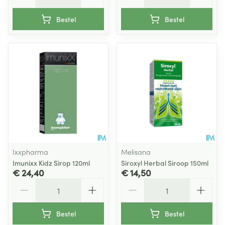
Bestel
Bestel
Ixxpharma
Melisana
Imunixx Kidz Sirop 120ml
Siroxyl Herbal Siroop 150ml
€ 24,40
€ 14,50
Aantal
Aantal
Bestel
Bestel