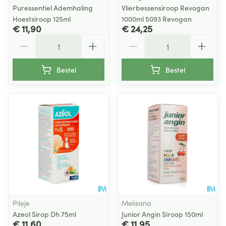
Puressentiel Ademhaling
Vlierbessensiroop Revogan
Hoestsiroop 125ml
1000ml 5093 Revogan
€ 11,90
€ 24,25
Aantal
Aantal
Bestel
Bestel
Pileje
Melisana
Azeol Sirop Dh 75ml
Junior Angin Siroop 150ml
€ 11,60
€ 11,95