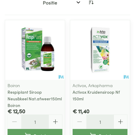
Sorteer op:
Boiron
Activox, Arkopharma
Respiplant Siroop
Activox Kruidensiroop Nf
Neus&keel Nat.afweer150ml
150ml
Boiron
€ 12,50
€ 11,40
Aantal
Aantal