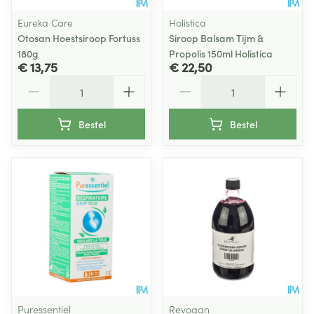
Eureka Care
Holistica
Otosan Hoestsiroop Fortuss
Siroop Balsam Tijm &
180g
Propolis 150ml Holistica
€ 13,75
€ 22,50
Aantal
Aantal
Bestel
Bestel
Puressentiel
Revogan