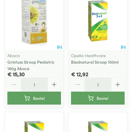
Aboca
Opella Healthcare
Grintuss Siroop Pediatric
Bisolnatural Siroop 100ml
180g Aboca
€ 15,30
€ 12,92
Aantal
Aantal
Bestel
Bestel