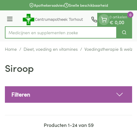
Dia 1 van 1
Ga naar de inhoud
Apothekersadvies
Snelle beschikbaarheid
0
0 artikelen
Menu
€ 0,00
Medicijnen en
Zoek
Product, merk, categorie...
Home
/
Dieet, voeding en vitamines
/
Voedingstherapie & welzijn
Siroop
Filteren
Producten
1
-
24
van
59