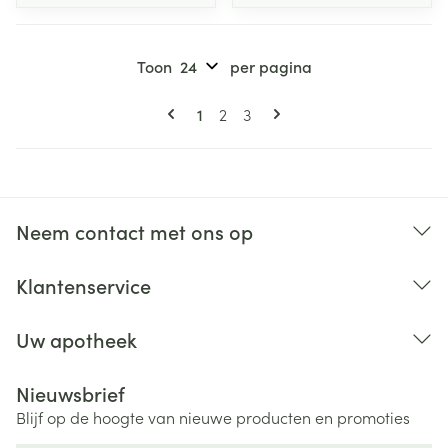
Toon
per pagina
Pagina's
U lees momenteel pagina
Pagina
Pagina
1
2
3
Neem contact met ons op
Klantenservice
Uw apotheek
Nieuwsbrief
Blijf op de hoogte van nieuwe producten en promoties