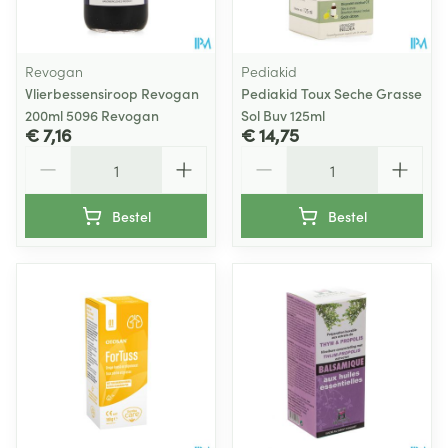
Revogan
Pediakid
Vlierbessensiroop Revogan
Pediakid Toux Seche Grasse
200ml 5096 Revogan
Sol Buv 125ml
€ 7,16
€ 14,75
Aantal
Aantal
Bestel
Bestel