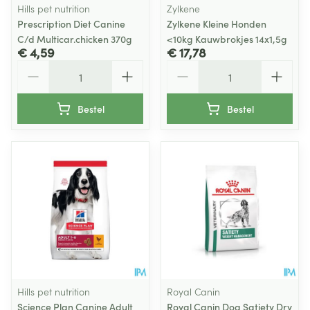
Hills pet nutrition
Zylkene
Prescription Diet Canine
Zylkene Kleine Honden
C/d Multicar.chicken 370g
<10kg Kauwbrokjes 14x1,5g
€ 4,59
€ 17,78
Aantal
Aantal
Bestel
Bestel
Hills pet nutrition
Royal Canin
Science Plan Canine Adult
Royal Canin Dog Satiety Dry