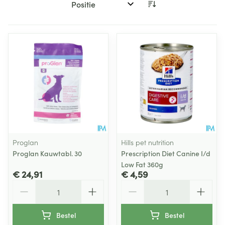
Sorteer op:
Proglan
Hills pet nutrition
Proglan Kauwtabl. 30
Prescription Diet Canine I/d
Low Fat 360g
€ 24,91
€ 4,59
Aantal
Aantal
Bestel
Bestel