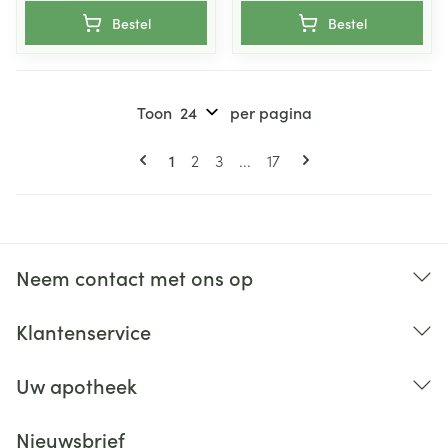
Bestel
Bestel
Toon
per pagina
Pagina's
U lees momenteel pagina
Pagina
Pagina
Pagina
1
2
3
...
17
Neem contact met ons op
Klantenservice
Uw apotheek
Nieuwsbrief