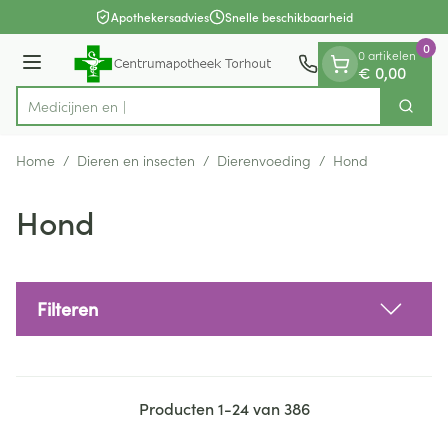
Dia 1 van 1
Ga naar de inhoud
Apothekersadvies
Snelle beschikbaarheid
0
0 artikelen
Menu
€ 0,00
Zoek
Product, merk, categorie...
Home
/
Dieren en insecten
/
Dierenvoeding
/
Hond
Hond
Filteren
Producten
1
-
24
van
386