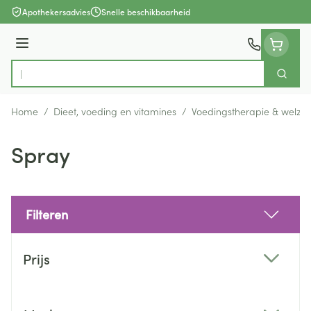
Ga naar de inhoud
Apothekersadvies
Snelle beschikbaarheid
Menu
Zoek
Product, merk, categorie...
Home
/
Dieet, voeding en vitamines
/
Voedingstherapie & welzijn
Spray
Filteren
Doorgaan naar productlijst
Prijs
filter