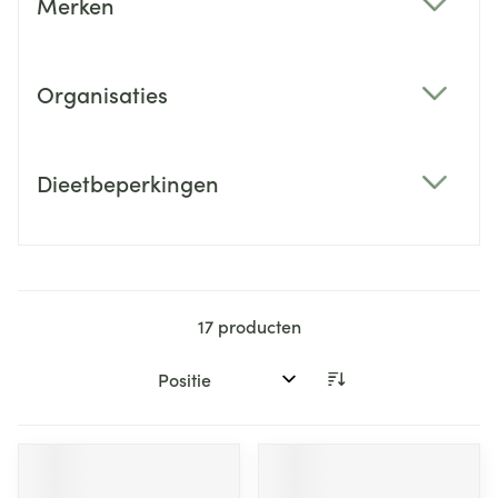
Merken
filter
Organisaties
filter
Dieetbeperkingen
filter
17
producten
Sorteer op: