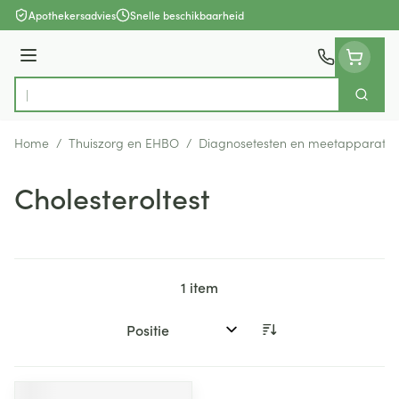
Ga naar de inhoud
Apothekersadvies
Snelle beschikbaarheid
Menu
Zoek
Product, merk, categorie...
Home
/
Thuiszorg en EHBO
/
Diagnosetesten en meetapparatuu
Cholesteroltest
1
item
Sorteer op: