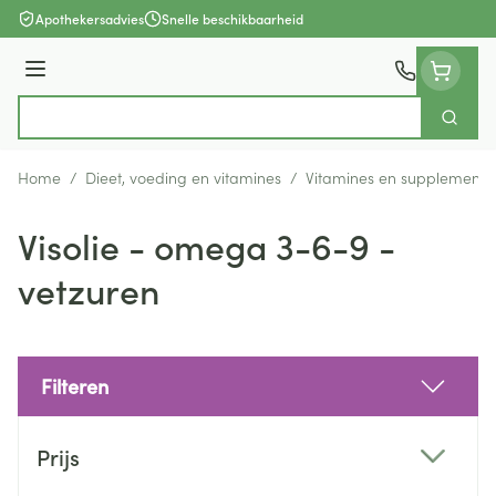
Ga naar de inhoud
Apothekersadvies
Snelle beschikbaarheid
Menu
Zoek
Product, merk, categorie...
Home
/
Dieet, voeding en vitamines
/
Vitamines en supplemente
Visolie - omega 3-6-9 -
vetzuren
Filteren
Doorgaan naar productlijst
Prijs
filter