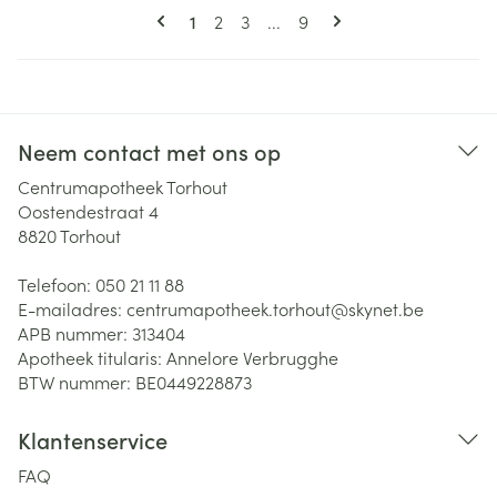
Pagina's
U lees momenteel pagina
Pagina
Pagina
Pagina
1
2
3
...
9
Neem contact met ons op
Centrumapotheek Torhout
Oostendestraat 4
8820
Torhout
Telefoon:
050 21 11 88
E-mailadres:
centrumapotheek.torhout@
skynet.be
APB nummer:
313404
Apotheek titularis:
Annelore Verbrugghe
BTW nummer:
BE0449228873
Klantenservice
FAQ