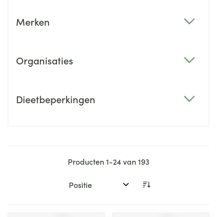
Merken
filter
Organisaties
filter
Dieetbeperkingen
filter
Producten
1
-
24
van
193
Sorteer op: