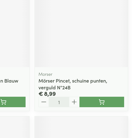
Morser
in Blauw
Mörser Pincet, schuine punten,
verguld N°24B
€ 8,99
Aantal