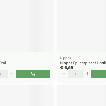
Nippes
30ml
Nippes Epileerpincet Haak
€ 6,59
Aantal