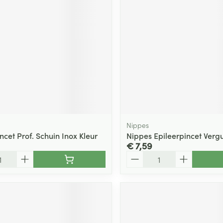
ging
Supplementen
Insectenwe
Mondmaskers
middelen
ssen
 -
id
d
Nippes
ncet Prof. Schuin Inox Kleur
Nippes Epileerpincet Verg
€ 7,59
Aantal
Zelfbruiner
Scheren