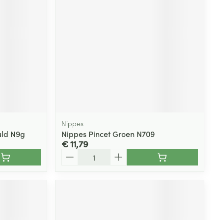
rende
Parfums en
geurproducten
Nippes
uld N9g
Nippes Pincet Groen N709
€ 11,79
Aantal
CBD