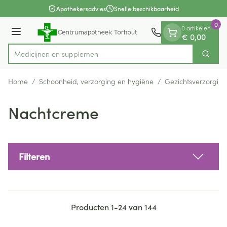
Dia 1 van 1
Ga naar de inhoud
Apothekersadvies
Snelle beschikbaarheid
0
0 artikelen
Menu
€ 0,00
Med
Zoek
Product, merk, categorie...
Home
/
Schoonheid, verzorging en hygiëne
/
Gezichtsverzorging
Nachtcreme
Filteren
Producten
1
-
24
van
144