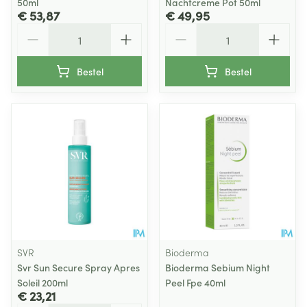
50ml
Nachtcreme Pot 50ml
€ 53,87
€ 49,95
Aantal
Aantal
Bestel
Bestel
SVR
Bioderma
Svr Sun Secure Spray Apres
Bioderma Sebium Night
Soleil 200ml
Peel Fpe 40ml
€ 23,21