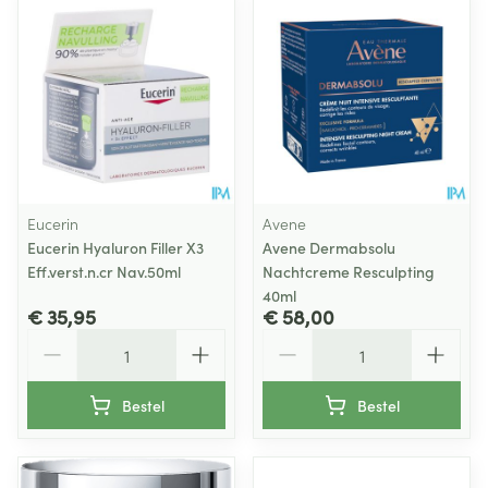
Eucerin
Avene
Eucerin Hyaluron Filler X3
Avene Dermabsolu
Eff.verst.n.cr Nav.50ml
Nachtcreme Resculpting
40ml
€ 35,95
€ 58,00
Aantal
Aantal
Bestel
Bestel