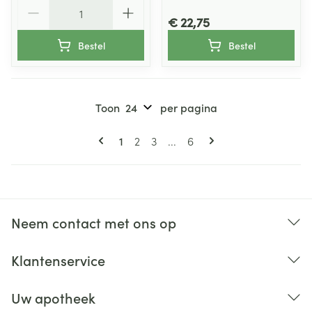
Aantal
€ 22,75
Bestel
Bestel
Toon
per pagina
Pagina's
U lees momenteel pagina
Pagina
Pagina
Pagina
1
2
3
...
6
Neem contact met ons op
Klantenservice
Uw apotheek