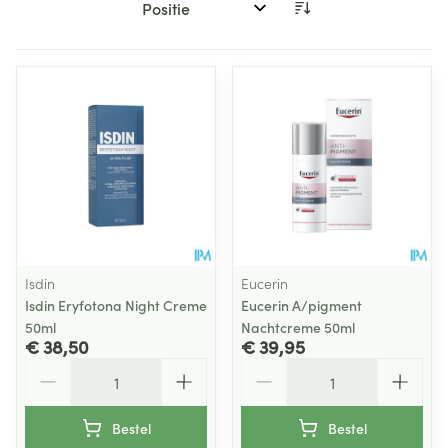
Sorteer op:
Isdin
Eucerin
Isdin Eryfotona Night Creme
Eucerin A/pigment
50ml
Nachtcreme 50ml
€ 38,50
€ 39,95
Aantal
Aantal
Bestel
Bestel