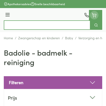
Ga naar de inhoud
Apothekersadvies
Snelle beschikbaarheid
Menu
Zoek
Product, merk, categorie...
Home
/
Zwangerschap en kinderen
/
Baby
/
Verzorging en hyg
Badolie - badmelk -
reiniging
Filteren
Doorgaan naar productlijst
Prijs
filter