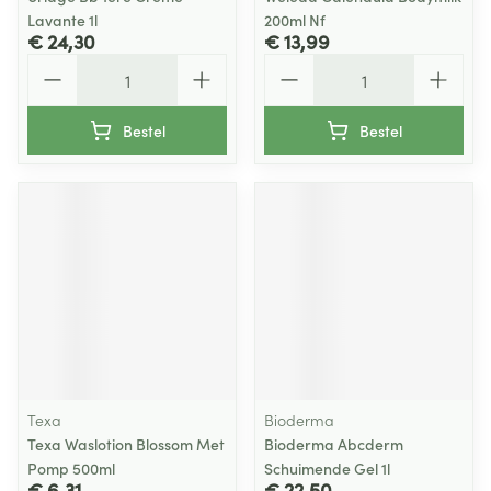
Lavante 1l
200ml Nf
€ 24,30
€ 13,99
Aantal
Aantal
Bestel
Bestel
Texa
Bioderma
Texa Waslotion Blossom Met
Bioderma Abcderm
Pomp 500ml
Schuimende Gel 1l
€ 6,31
€ 22,50