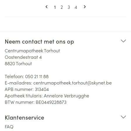
Pagina's
U lees momenteel pagina
Pagina
Pagina
Pagina
1
2
3
4
Neem contact met ons op
Centrumapotheek Torhout
Oostendestraat 4
8820
Torhout
Telefoon:
050 21 11 88
E-mailadres:
centrumapotheek.torhout@
skynet.be
APB nummer:
313404
Apotheek titularis:
Annelore Verbrugghe
BTW nummer:
BE0449228873
Klantenservice
FAQ