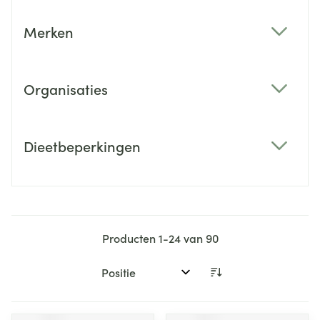
Merken
filter
Organisaties
filter
Dieetbeperkingen
filter
Producten
1
-
24
van
90
Sorteer op: