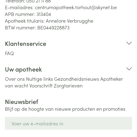
Telefoon:
050 21 11 88
E-mailadres:
centrumapotheek.torhout@
skynet.be
APB nummer:
313404
Apotheek titularis:
Annelore Verbrugghe
BTW nummer:
BE0449228873
Klantenservice
FAQ
Uw apotheek
Over ons
Nuttige links
Gezondheidsnieuws
Apotheker
van wacht
Voorschrift
Zorgtarieven
Nieuwsbrief
Blijf op de hoogte van nieuwe producten en promoties
E-mail adres