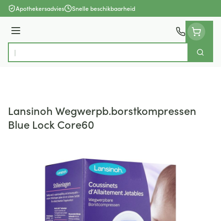
Ga naar de inhoud
Apothekersadvies
Snelle beschikbaarheid
Menu
Zoek
Product, merk, categorie...
Lansinoh Wegwerpb.borstkompressen
Blue Lock Core60