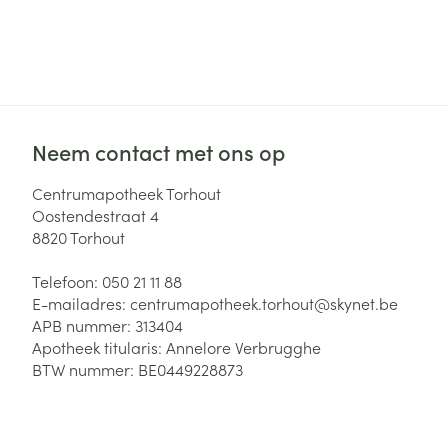
Neem contact met ons op
Centrumapotheek Torhout
Oostendestraat 4
8820
Torhout
Telefoon:
050 21 11 88
E-mailadres:
centrumapotheek.torhout@
skynet.be
APB nummer:
313404
Apotheek titularis:
Annelore Verbrugghe
BTW nummer:
BE0449228873