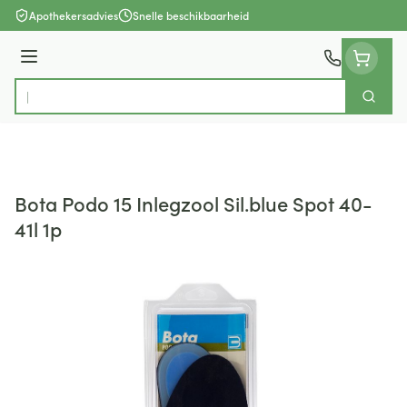
Ga naar de inhoud
Apothekersadvies
Snelle beschikbaarheid
Menu
Zoek
Product, merk, categorie...
Bota Podo 15 Inlegzool Sil.blue Spot 40-
41l 1p