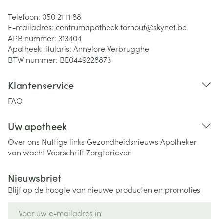
Telefoon:
050 21 11 88
E-mailadres:
centrumapotheek.torhout@
skynet.be
APB nummer:
313404
Apotheek titularis:
Annelore Verbrugghe
BTW nummer:
BE0449228873
Klantenservice
FAQ
Uw apotheek
Over ons
Nuttige links
Gezondheidsnieuws
Apotheker
van wacht
Voorschrift
Zorgtarieven
Nieuwsbrief
Blijf op de hoogte van nieuwe producten en promoties
E-mail adres