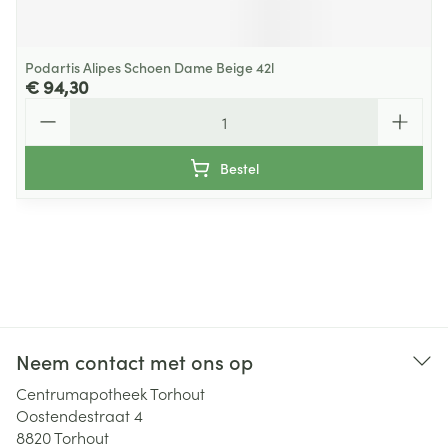
Podartis Alipes Schoen Dame Beige 42l
€ 94,30
Aantal
Bestel
Neem contact met ons op
Centrumapotheek Torhout
Oostendestraat 4
8820
Torhout