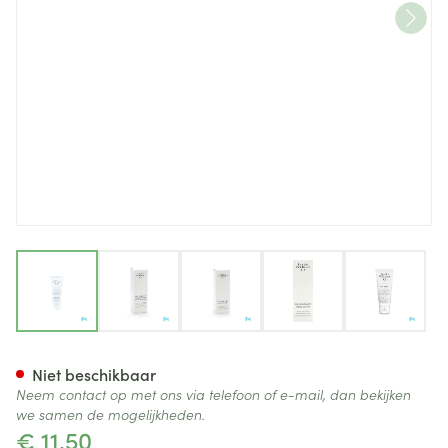
View larger image
View larger image
View larger image
View larger image
View lar
Widmer Remederm Creme Par
Niet beschikbaar
Neem contact op met ons via telefoon of e-mail, dan bekijken
we samen de mogelijkheden.
€ 11,50