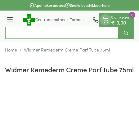
Dia 1 van 1
Ga naar de inhoud
Apothekersadvies
Snelle beschikbaarheid
0
0 artikelen
Menu
€ 0,00
Op
Zoek
Product, merk, categorie...
Home
/
Widmer Remederm Creme Parf Tube 75ml
Widmer Remederm Creme Parf Tube 75ml