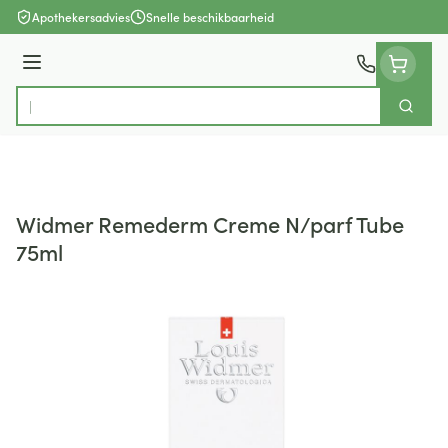
Ga naar de inhoud
Apothekersadvies
Snelle beschikbaarheid
Menu
Zoek
Product, merk, categorie...
Widmer Remederm Creme N/parf Tube
75ml