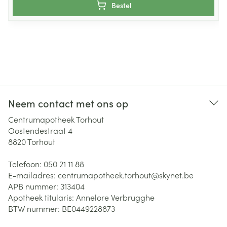
Bestel
Neem contact met ons op
Centrumapotheek Torhout
Oostendestraat 4
8820
Torhout
Telefoon:
050 21 11 88
E-mailadres:
centrumapotheek.torhout@
skynet.be
APB nummer:
313404
Apotheek titularis:
Annelore Verbrugghe
BTW nummer:
BE0449228873