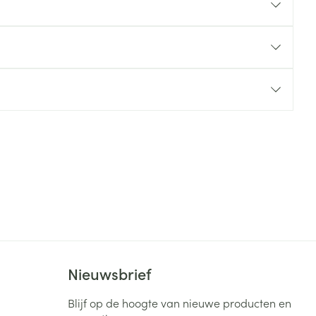
rende
Parfums en
geurproducten
CBD
Nieuwsbrief
Blijf op de hoogte van nieuwe producten en