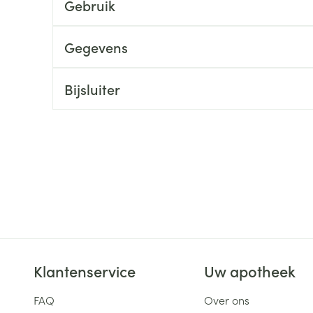
Gebruik
ging
Supplementen
Insectenwe
Mondmaskers
middelen
Gegevens
ssen
 -
Bijsluiter
id
d
Zelfbruiner
Scheren
Klantenservice
Uw apotheek
FAQ
Over ons