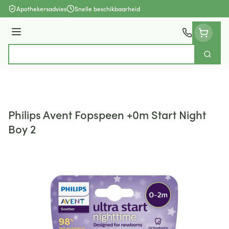
Ga naar de inhoud
Apothekersadvies
Snelle beschikbaarheid
Menu
Zoek
Product, merk, categorie...
Philips Avent Fopspeen +0m Start Night
Boy 2