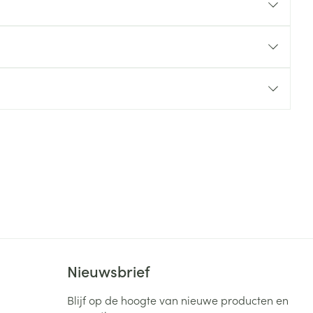
rende
Parfums en
geurproducten
CBD
Nieuwsbrief
Blijf op de hoogte van nieuwe producten en