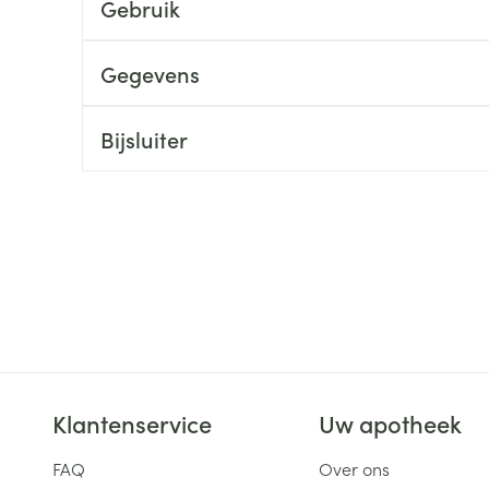
Gebruik
ging
Supplementen
Insectenwe
Mondmaskers
middelen
Gegevens
ssen
 -
Bijsluiter
id
d
Zelfbruiner
Scheren
Klantenservice
Uw apotheek
FAQ
Over ons