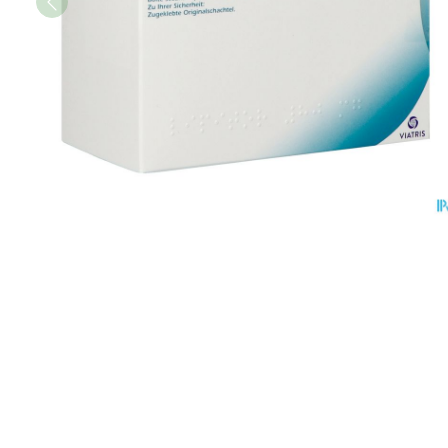
Vitaliteit 50+
Toon submenu voor Vitaliteit 5
Thuiszorg
Plantaardige o
Nagels en hoe
Natuur geneeskunde
Mond
Huid
Toon submenu voor Natuur ge
Batterijen
Droge mond
Ontsmetten en
Thuiszorg en EHBO
Toebehoren
Spijsvertering
desinfecteren
Toon submenu voor Thuiszorg
Elektrische tan
Steriel materia
Schimmels
Dieren en insecten
Interdentaal - f
Toon submenu voor Dieren en 
Vacht, huid of 
Koortsblaasjes 
Kunstgebit
Geneesmiddelen
Jeuk
Toon meer
Toon submenu voor Geneesmi
Voeten en ben
Aerosoltherapi
zuurstof
Zware benen
Droge voeten, e
Aerosol toestel
kloven
Tabletten
Aerosol access
Blaren
Creme, gel en 