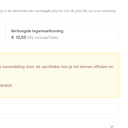
Toon meer
 je in de apotheek een verlaagde prijs en niet de prijs die op onze webshop
Diagnosetesten en
stress
Vlooien en teken
meetapparatuur
Oren
Mond en keel
Verhoogde tegemoetkoming
Alcoholtest
g
Oordopjes
Zuigtabletten
€ 10,50
(6% inclusief btw)
herapie -
Mond, muil of snavel
Bloeddrukmeter
ls
en -druppels
Oorreiniging
Spray - oplossing
Cholesteroltest
zen
Oordruppels
Hartslagmeter
ulpmiddelen
 Na beoordeling door de apotheker kan je het komen afhalen en
Toon meer
ereist.
erming
Hygiëne
Ergonomie
ning en -
Aambeien
s
Bad en douche
Ademhaling en zuurstof
je
Badkamer