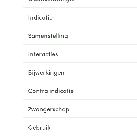
Nagelbijten
Overige diabetes
Zonnebank
Accessoires
producten
Nagelversterkend
Voorbereidi
Indicatie
doorn
Naalden voor
Toon meer
Toon meer
lsel
Hormonaal stelsel
Gynaecolog
insulinespuiten
Samenstelling
Toon meer
richten
Zenuwstelsel
Slapelooshe
en stress
Interacties
 mannen
Make-up
Seksualiteit
hygiene
iten
Sondes, baxters en
Bandages e
rging
Make-up penselen en
catheters
- orthopedi
Bijwerkingen
Condooms e
Immuniteit
verbanden
Allergie
gebruiksvoorwerpen
Sondes
Intiem welzi
injectie
Eyeliner - oogpotlood
Buik
ging
Contra indicatie
Accessoires voor sondes
Intieme ver
Mascara
Acne
Oor
Arm
Baxters
Massage
nsulinepen -
Oogschaduw
Elleboog
Zwangerschap
Catheters
Toon meer
Toon meer
Enkel en voe
Afslanken
Homeopath
Gebruik
Toon meer