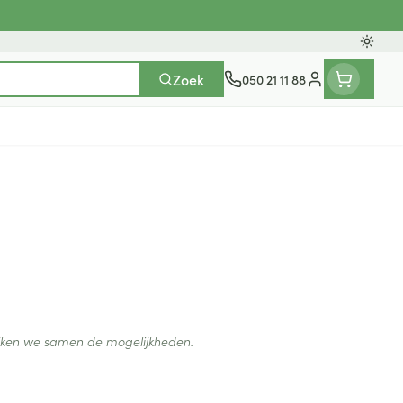
Oversc
Zoek
050 21 11 88
Klant menu
n
ten
ts
Handen
Voedingstherapie &
Zicht
Gemmotherapie
Incontinentie
Paarden
Mineralen, vitaminen en
en
welzijn
tonica
eren
Handverzorging
Onderleggers
Ogen
Mineralen
gewrichten
Steunkousen
n
apslingerie
Handhygiëne
Luierbroekje
en - detox
Neus
Vitaminen
en hygiëne
Manicure & pedicure
Inlegverband
Keel
ijken we samen de mogelijkheden.
en supplementen
Incontinentieslips
Botten, spieren en
Toon meer
gewrichten
armtetherapie
ogels
Fytotherapie
Wondzorg