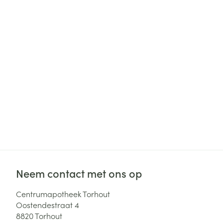
Haar
Gezichtsverzor
Pillendozen en
accessoires
Pigmentstoorni
Gevoelige huid
geïrriteerde hu
Gemengde hui
Doffe huid
Toon meer
Snurken
Neem contact met ons op
Centrumapotheek Torhout
Oostendestraat 4
8820
Torhout