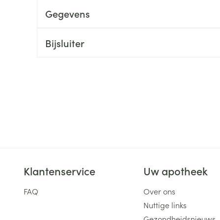
Gegevens
ging
Supplementen
Insectenwe
Mondmaskers
middelen
ssen
Bijsluiter
 -
id
d
Zelfbruiner
Scheren
Klantenservice
Uw apotheek
FAQ
Over ons
Nuttige links
Gezondheidsnieuws