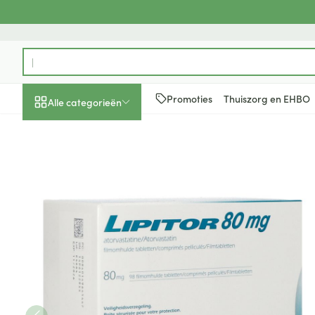
Ga naar de inhoud
Product, merk, categorie...
Promoties
Thuiszorg en EHBO
Alle categorieën
Promoties
Schoonheid, verzorging
Haar en Hoofd
Afslanken
Zwangerschap
Geheugen
Aromatherapie
Lenzen en brill
Insecten
Maag darm ste
Lipitor 80mg Tabl 98
en hygiëne
Toon submenu voor Schoonheid
Kammen - ont
Maaltijdverva
Zwangerschaps
Verstuiver
Lensproducten
Verzorging ins
Maagzuur
Dieet, voeding en
Seksualiteit
Beschadigd ha
Eetlustremmer
Borstvoeding
Essentiële oliën
Brillen
Anti insecten
Lever, galblaas
vitamines
hoofdirritatie
pancreas
Toon submenu voor Dieet, voe
Platte buik
Lichaamsverzo
Complex - com
Teken tang of p
Styling - spray 
Braken
Vetverbranders
Vitamines en 
Zwangerschap en
Zware benen
kinderen
Verzorging
Laxeermiddele
Toon submenu voor Zwangersc
Toon meer
Toon meer
Oligo-element
Honden
Toon meer
Toon meer