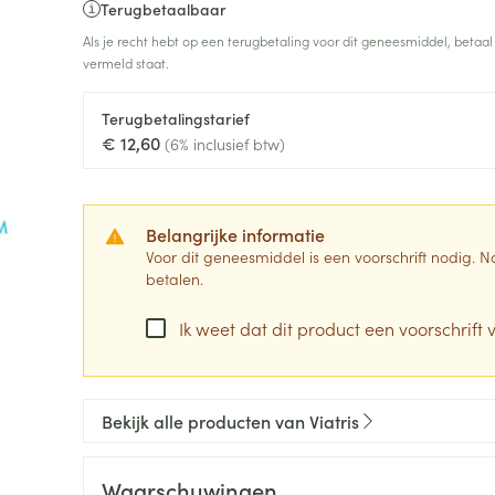
Terugbetaalbaar
0+ categorie
Als je recht hebt op een terugbetaling voor dit geneesmiddel, betaal
Wondzorg
EHBO
vermeld staat.
lie
ven
Homeopathie
Spieren en gewrichten
Gemoed en 
Neus
Ogen
Ogen
Neus
neeskunde categorie
Vilt
Podologie
Terugbetalingstarief
Spray
Ooginfecties
Oogspoelin
Tabletten
€ 12,60
(6% inclusief btw)
Handschoenen
Cold - Hot t
Oren
Ogen
 en EHBO categorie
denborstels
Anti allergische en anti
Oogdruppe
warm/koud
Neussprays 
al
Wondhelend
inflammatoire middelen
los
Creme - gel
Verbanddo
Brandwonden
insecten categorie
pluimen
Accessoires
- antiviraal
Ontzwellende middelen
Belangrijke informatie
Droge ogen
Medische h
Voor dit geneesmiddel is een voorschrift nodig.
Toon meer
Glaucoom
betalen.
Toon meer
ddelen categorie
Toon meer
Ik weet dat dit product een voorschrift v
en
e en
Nagels
Diabetes
Zonnebesch
Stoma
Hart- en bloedvaten
Bloedverdun
Bekijk alle producten van Viatris
elt en
Nagellak
Bloedglucosemeter
Aftersun
Stomazakje
stolling
len
Kalk- en schimmelnagels
Teststrips en naalden
Lippen
Stomaplaat
oires
spray
Waarschuwingen