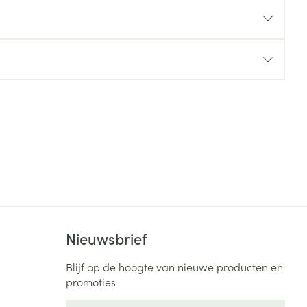
rende
Parfums en
geurproducten
CBD
Nieuwsbrief
Blijf op de hoogte van nieuwe producten en
promoties
E-mail adres