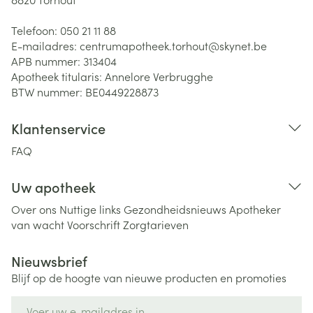
Telefoon:
050 21 11 88
E-mailadres:
centrumapotheek.torhout@
skynet.be
APB nummer:
313404
Apotheek titularis:
Annelore Verbrugghe
BTW nummer:
BE0449228873
Klantenservice
FAQ
Uw apotheek
Over ons
Nuttige links
Gezondheidsnieuws
Apotheker
van wacht
Voorschrift
Zorgtarieven
Nieuwsbrief
Blijf op de hoogte van nieuwe producten en promoties
E-mail adres