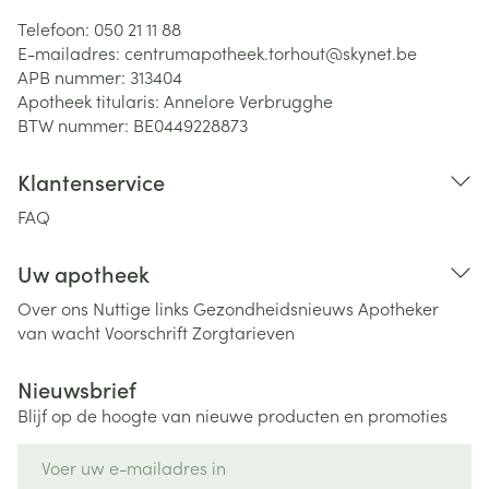
Telefoon:
050 21 11 88
E-mailadres:
centrumapotheek.torhout@
skynet.be
APB nummer:
313404
Apotheek titularis:
Annelore Verbrugghe
BTW nummer:
BE0449228873
Klantenservice
FAQ
Uw apotheek
Over ons
Nuttige links
Gezondheidsnieuws
Apotheker
van wacht
Voorschrift
Zorgtarieven
Nieuwsbrief
Blijf op de hoogte van nieuwe producten en promoties
E-mail adres