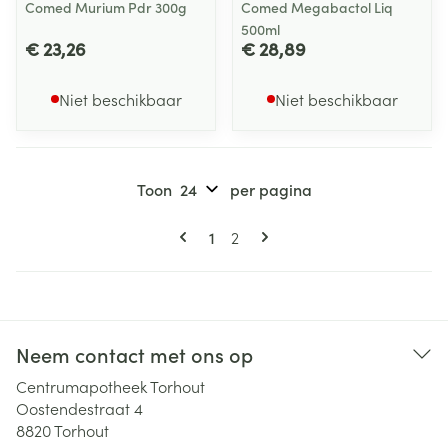
Comed Murium Pdr 300g
Comed Megabactol Liq
500ml
€ 23,26
€ 28,89
Niet beschikbaar
Niet beschikbaar
Toon
per pagina
Pagina's
U lees momenteel pagina
Pagina
1
2
Neem contact met ons op
Centrumapotheek Torhout
Oostendestraat 4
8820
Torhout