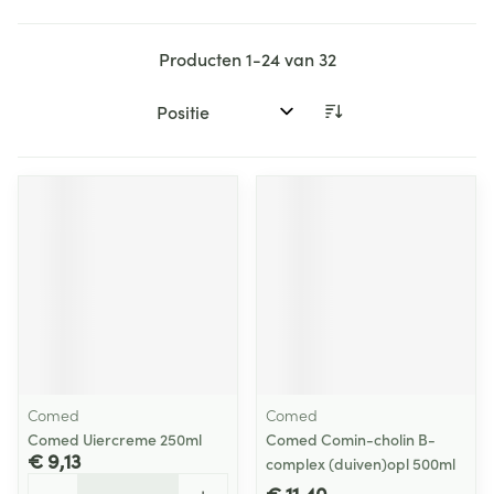
Producten
1
-
24
van
32
Sorteer op:
Comed
Comed
Comed Uiercreme 250ml
Comed Comin-cholin B-
€ 9,13
complex (duiven)opl 500ml
Aantal
€ 11,40