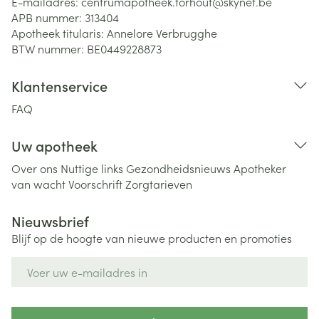
E-mailadres:
centrumapotheek.torhout@
skynet.be
APB nummer:
313404
Apotheek titularis:
Annelore Verbrugghe
BTW nummer:
BE0449228873
Klantenservice
FAQ
Uw apotheek
Over ons
Nuttige links
Gezondheidsnieuws
Apotheker
van wacht
Voorschrift
Zorgtarieven
Nieuwsbrief
Blijf op de hoogte van nieuwe producten en promoties
E-mail adres