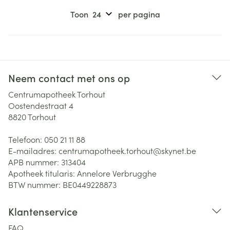
Toon
per pagina
Neem contact met ons op
Centrumapotheek Torhout
Oostendestraat 4
8820
Torhout
Telefoon:
050 21 11 88
E-mailadres:
centrumapotheek.torhout@
skynet.be
APB nummer:
313404
Apotheek titularis:
Annelore Verbrugghe
BTW nummer:
BE0449228873
Klantenservice
FAQ