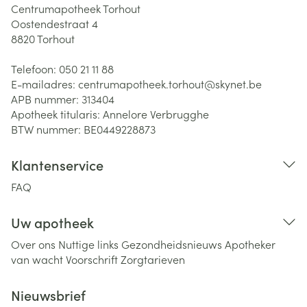
Centrumapotheek Torhout
Oostendestraat 4
8820
Torhout
Telefoon:
050 21 11 88
E-mailadres:
centrumapotheek.torhout@
skynet.be
APB nummer:
313404
Apotheek titularis:
Annelore Verbrugghe
BTW nummer:
BE0449228873
Klantenservice
FAQ
Uw apotheek
Over ons
Nuttige links
Gezondheidsnieuws
Apotheker
van wacht
Voorschrift
Zorgtarieven
Nieuwsbrief