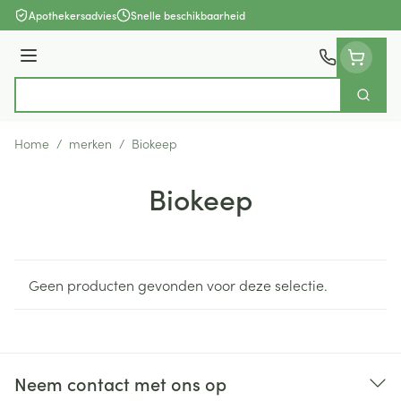
Ga naar de inhoud
Apothekersadvies
Snelle beschikbaarheid
Menu
Zoek
Product, merk, categorie...
Home
/
merken
/
Biokeep
Biokeep
Geen producten gevonden voor deze selectie.
Neem contact met ons op