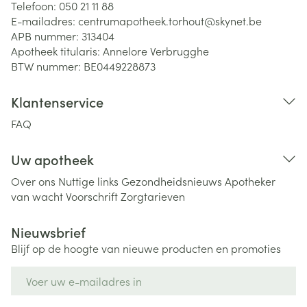
Telefoon:
050 21 11 88
E-mailadres:
centrumapotheek.torhout@
skynet.be
APB nummer:
313404
Apotheek titularis:
Annelore Verbrugghe
BTW nummer:
BE0449228873
Klantenservice
FAQ
Uw apotheek
Over ons
Nuttige links
Gezondheidsnieuws
Apotheker
van wacht
Voorschrift
Zorgtarieven
Nieuwsbrief
Blijf op de hoogte van nieuwe producten en promoties
E-mail adres