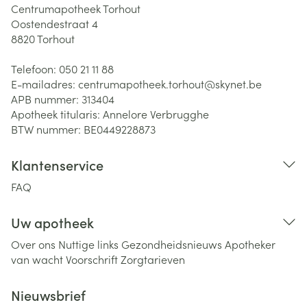
Centrumapotheek Torhout
Oostendestraat 4
8820
Torhout
Telefoon:
050 21 11 88
E-mailadres:
centrumapotheek.torhout@
skynet.be
APB nummer:
313404
Apotheek titularis:
Annelore Verbrugghe
BTW nummer:
BE0449228873
Klantenservice
FAQ
Uw apotheek
Over ons
Nuttige links
Gezondheidsnieuws
Apotheker
van wacht
Voorschrift
Zorgtarieven
Nieuwsbrief