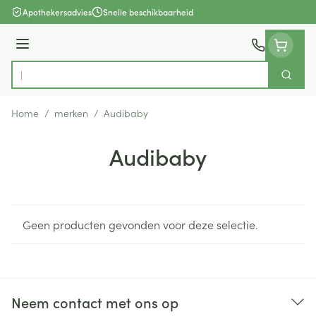
Ga naar de inhoud
Apothekersadvies
Snelle beschikbaarheid
Menu
Zoek
Product, merk, categorie...
Home
/
merken
/
Audibaby
Audibaby
Geen producten gevonden voor deze selectie.
Neem contact met ons op