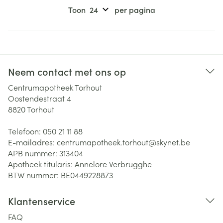
Toon
per pagina
Neem contact met ons op
Centrumapotheek Torhout
Oostendestraat 4
8820
Torhout
Telefoon:
050 21 11 88
E-mailadres:
centrumapotheek.torhout@
skynet.be
APB nummer:
313404
Apotheek titularis:
Annelore Verbrugghe
BTW nummer:
BE0449228873
Klantenservice
FAQ