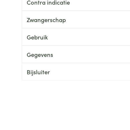
Contra indicatie
ging
Supplementen
Insectenwe
Mondmaskers
middelen
Zwangerschap
ssen
 -
Gebruik
id
d
Gegevens
Bijsluiter
Zelfbruiner
Scheren