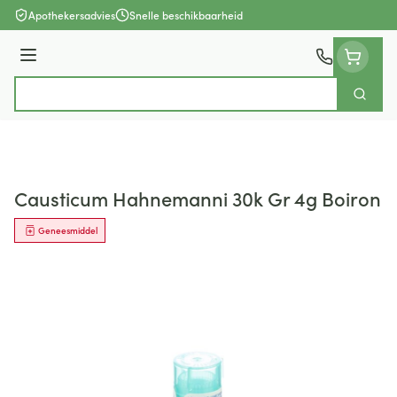
Ga naar de inhoud
Apothekersadvies
Snelle beschikbaarheid
Menu
Zoek
Product, merk, categorie...
Causticum Hahnemanni 30k Gr 4g Boiron
Geneesmiddel