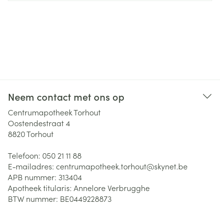
Neem contact met ons op
Centrumapotheek Torhout
Oostendestraat 4
8820
Torhout
Telefoon:
050 21 11 88
E-mailadres:
centrumapotheek.torhout@
skynet.be
APB nummer:
313404
Apotheek titularis:
Annelore Verbrugghe
BTW nummer:
BE0449228873