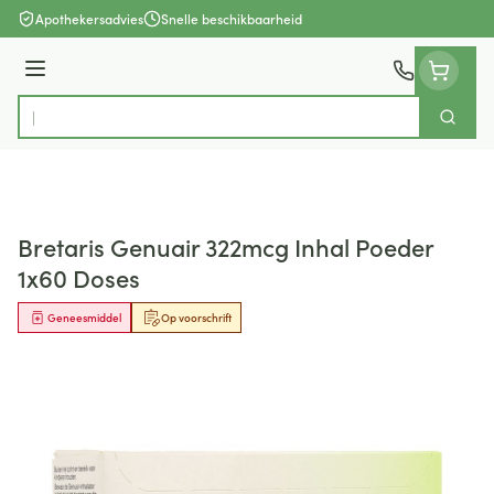
Ga naar de inhoud
Apothekersadvies
Snelle beschikbaarheid
Menu
Zoek
Product, merk, categorie...
Bretaris Genuair 322mcg Inhal Poeder
1x60 Doses
Geneesmiddel
Op voorschrift