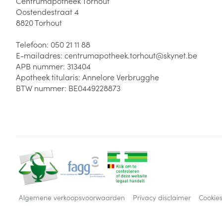
Centrumapotheek Torhout
Oostendestraat 4
8820
Torhout
Telefoon:
050 21 11 88
E-mailadres:
centrumapotheek.torhout@
skynet.be
APB nummer:
313404
Apotheek titularis:
Annelore Verbrugghe
BTW nummer:
BE0449228873
Algemene verkoopsvoorwaarden
Privacy disclaimer
Cookie