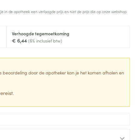
Toon meer
 je in de apotheek een verlaagde prijs en niet de prijs die op onze webshop
Diagnosetesten en
stress
Vlooien en teken
meetapparatuur
Oren
Mond en keel
Verhoogde tegemoetkoming
Alcoholtest
g
Oordopjes
Zuigtabletten
€ 6,44
(6% inclusief btw)
herapie -
Mond, muil of snavel
Bloeddrukmeter
ls
en -druppels
Oorreiniging
Spray - oplossing
Cholesteroltest
zen
Oordruppels
Hartslagmeter
ulpmiddelen
 Na beoordeling door de apotheker kan je het komen afhalen en
Toon meer
ereist.
erming
Hygiëne
Ergonomie
ning en -
Aambeien
s
Bad en douche
Ademhaling en zuurstof
je
Badkamer