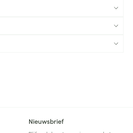
rende
Parfums en
geurproducten
CBD
Nieuwsbrief