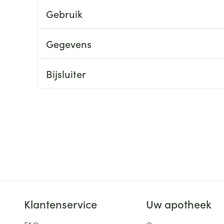
Gebruik
ging
Supplementen
Insectenwe
Mondmaskers
middelen
ssen
Gegevens
 -
id
Bijsluiter
d
Zelfbruiner
Scheren
Klantenservice
Uw apotheek