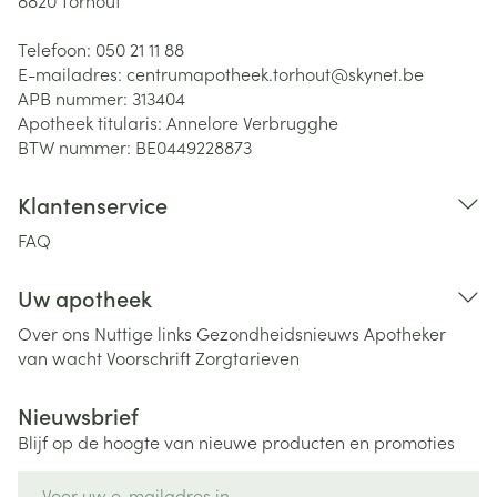
8820
Torhout
Telefoon:
050 21 11 88
E-mailadres:
centrumapotheek.torhout@
skynet.be
APB nummer:
313404
Apotheek titularis:
Annelore Verbrugghe
BTW nummer:
BE0449228873
Klantenservice
FAQ
Uw apotheek
Over ons
Nuttige links
Gezondheidsnieuws
Apotheker
van wacht
Voorschrift
Zorgtarieven
Nieuwsbrief
Blijf op de hoogte van nieuwe producten en promoties
E-mail adres