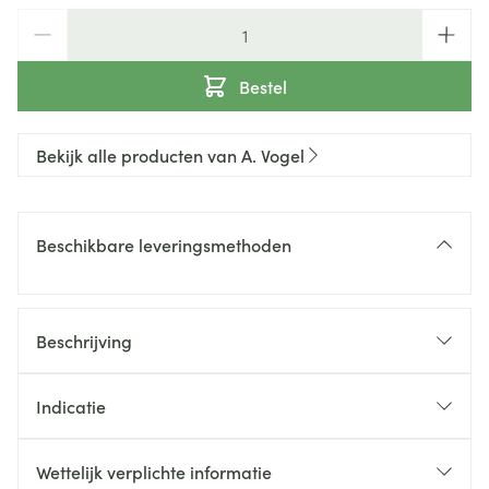
Aantal
Bestel
Bekijk alle producten van A. Vogel
Beschikbare leveringsmethoden
Beschrijving
Indicatie
Molkosan® Fruit van A.Vogel is een weidedrank met
fruit en calcium. Het is een bron van calcium die
Wettelijk verplichte informatie
bijdraagt aan een evenwichtige vertering. De