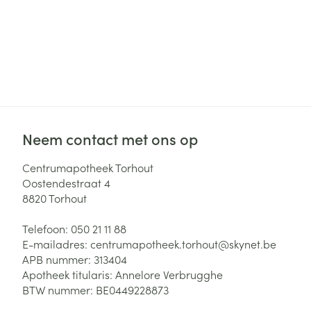
Neem contact met ons op
Centrumapotheek Torhout
Oostendestraat 4
8820
Torhout
Telefoon:
050 21 11 88
E-mailadres:
centrumapotheek.torhout@
skynet.be
APB nummer:
313404
Apotheek titularis:
Annelore Verbrugghe
BTW nummer:
BE0449228873