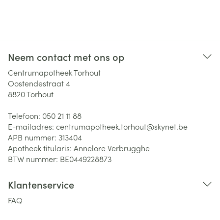
Neem contact met ons op
Centrumapotheek Torhout
Oostendestraat 4
8820
Torhout
Telefoon:
050 21 11 88
E-mailadres:
centrumapotheek.torhout@
skynet.be
APB nummer:
313404
Apotheek titularis:
Annelore Verbrugghe
BTW nummer:
BE0449228873
Klantenservice
FAQ