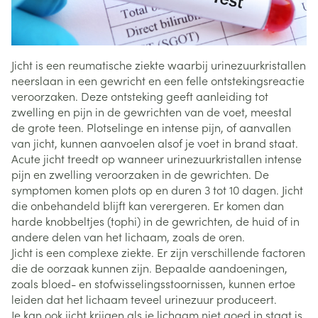
Jicht is een reumatische ziekte waarbij urinezuurkristallen
neerslaan in een gewricht en een felle ontstekingsreactie
veroorzaken. Deze ontsteking geeft aanleiding tot
zwelling en pijn in de gewrichten van de voet, meestal
de grote teen. Plotselinge en intense pijn, of aanvallen
van jicht, kunnen aanvoelen alsof je voet in brand staat.
Acute jicht treedt op wanneer urinezuurkristallen intense
pijn en zwelling veroorzaken in de gewrichten. De
symptomen komen plots op en duren 3 tot 10 dagen. Jicht
die onbehandeld blijft kan verergeren. Er komen dan
harde knobbeltjes (tophi) in de gewrichten, de huid of in
andere delen van het lichaam, zoals de oren.
Jicht is een complexe ziekte. Er zijn verschillende factoren
die de oorzaak kunnen zijn. Bepaalde aandoeningen,
zoals bloed- en stofwisselingsstoornissen, kunnen ertoe
leiden dat het lichaam teveel urinezuur produceert.
Je kan ook jicht krijgen als je lichaam niet goed in staat is