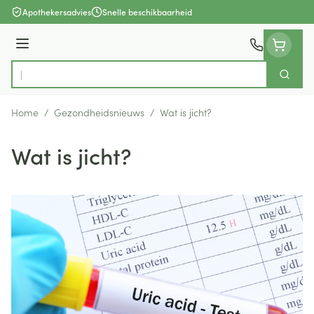
Ga naar de inhoud
Apothekersadvies
Snelle beschikbaarheid
Menu
Zoek
Product, merk, categorie...
Home
/
Gezondheidsnieuws
/
Wat is jicht?
Wat is jicht?