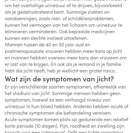
om het overtollige urinezuur af te drijven, bijvoorbeeld
als je gedehydrateerd bent. Sommige ziekten en
aandoeningen, zoals nier- of schildklierproblemen,
kunnen het vermogen van het lichaam om urinezuur te
elimineren verminderen. Ook bepaalde medicijnen
kunnen een slechte invloed uitoefenen.
Mannen tussen de 40 en 50 jaar oud en
postmenopauzale vrouwen hebben meer kans op jicht
en mannen hebben sowieso meer kans dan vrouwen om
er last van te krijgen. En ook als je iemand in je familie
hebt die jicht heeft, heb je wellicht een groter risico.
Wat zijn de symptomen van jicht?
Er zijn verschillende soorten symptomen, afhankelijk van
het stadium van jicht. Sommige mensen hebben geen
symptomen, hoewel ze een verhoogd niveau van
urinezuur in hun bloed hebben. Anderen hebben acute of
chronische symptomen die behandeling vereisen.
Acute symptomen komen plots op gedurende een relatief
korte periode (10 dagen). Pijn, roodheid en zwelling zijn
typisch voor een jichtaanval. Zelfs een lichte aanraking