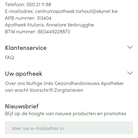
Telefoon:
050 21 11 88
E-mailadres:
centrumapotheek.torhout@
skynet.be
APB nummer:
313404
Apotheek titularis:
Annelore Verbrugghe
BTW nummer:
BE0449228873
Klantenservice
FAQ
Uw apotheek
Over ons
Nuttige links
Gezondheidsnieuws
Apotheker
van wacht
Voorschrift
Zorgtarieven
Nieuwsbrief
Blijf op de hoogte van nieuwe producten en promoties
E-mail adres