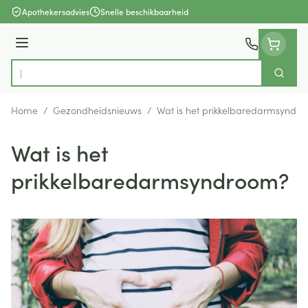
Ga naar de inhoud
Apothekersadvies
Snelle beschikbaarheid
Menu
Zoek
Product, merk, categorie...
Home
/
Gezondheidsnieuws
/
Wat is het prikkelbaredarmsyndr
Wat is het
prikkelbaredarmsyndroom?