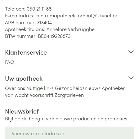
Telefoon:
050 21 11 88
E-mailadres:
centrumapotheek.torhout@
skynet.be
APB nummer:
313404
Apotheek titularis:
Annelore Verbrugghe
BTW nummer:
BE0449228873
Klantenservice
FAQ
Uw apotheek
Over ons
Nuttige links
Gezondheidsnieuws
Apotheker
van wacht
Voorschrift
Zorgtarieven
Nieuwsbrief
Blijf op de hoogte van nieuwe producten en promoties
E-mail adres