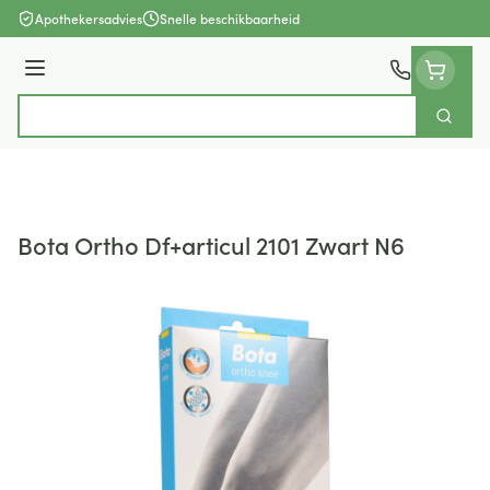
Ga naar de inhoud
Apothekersadvies
Snelle beschikbaarheid
Menu
Zoek
Product, merk, categorie...
Bota Ortho Df+articul 2101 Zwart N6