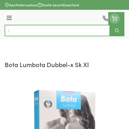
Ga naar de inhoud
Apothekersadvies
Snelle beschikbaarheid
Menu
Zoek
Product, merk, categorie...
Bota Lumbota Dubbel-x Sk Xl