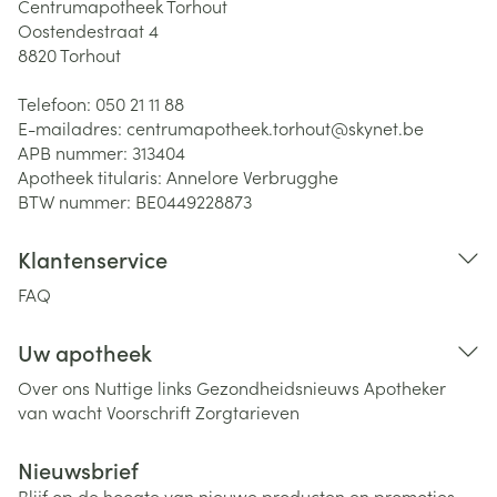
Centrumapotheek Torhout
Oostendestraat 4
8820
Torhout
Telefoon:
050 21 11 88
E-mailadres:
centrumapotheek.torhout@
skynet.be
APB nummer:
313404
Apotheek titularis:
Annelore Verbrugghe
BTW nummer:
BE0449228873
Klantenservice
FAQ
Uw apotheek
Over ons
Nuttige links
Gezondheidsnieuws
Apotheker
van wacht
Voorschrift
Zorgtarieven
Nieuwsbrief
Blijf op de hoogte van nieuwe producten en promoties